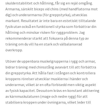
skulderstabilitet och hållning, får sig en rejäl omgång.
Armarna, särskilt biceps vid chins (med handflatorna mot
dig) och underarmarna (för greppstyrka), utvecklas
markant. Resultatet är inte bara en estetiskt tilltalande
fysik utan också en funktionell styrka som förbättrar din
hållning och minskar risken för ryggproblem. Jag
rekommenderar starkt att fokusera på denna typ av
träning om du vill ha en stark och välbalanserad
överkropp.
Utöver de uppenbara muskelgrupperna i rygg och armar,
bidrar träning med chinsstång avsevärt till att förbättra
din greppstyrka. Att hålla fast i stången och kontrollera
kroppens rörelser utvecklar musklerna i händer och
underarmar, vilket är en ofta förbisedd men viktig aspekt
av fysisk kapacitet. Dessutom krävs en konstant aktivering
av kärnmuskulaturen (mage och nedre rygg) för att
stabilisera kroppen under övningarna, vilket leder till