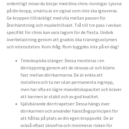
ordentligt innan du börjar med dina chins-övningar. Lyssna
på din kropp, smärta är en signal som inte ska ignoreras.
Ge kroppen tillräckligt med vila mellan passen för
återhämtning och muskeltillväxt. Två till tre pass i veckan
specifikt för chins kan vara lagom för de flesta. Undvik
överbelastning genom att gradvis öka träningsvolymen
och intensiteten. Kom ihåg: Rom byggdes inte på en dag!
Teleskopiska stänger: Dessa monteras i en
dörröppning genom att de skruvas ut och kläms
fast mellan dörrkarmarna. De är enkla att
installera och ta ner utan permanenta ingrepp,
men har ofta en lägre maxviktskapacitet och kräver
att karmen är stabil och av god kvalitet.
Självbärande dörrtrapetser: Dessa hängs över
dörrkarmen och använder hävstångsprincipen för
att hållas på plats av din egen kroppsvikt. De är
också oftast skruvfria och minimerar risken för