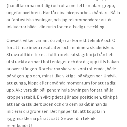
(handflatorna mot dig) och ofta med ett smalare grepp,
ungefär axelbrett. Här får dina biceps arbeta hårdare. Båda
är fantastiska övningar, och jag rekommenderar att du
inkluderar båda i din rutin för en allsidig utveckling.
Oavsett vilken variant du väljer är korrekt teknik A och O
för att maximera resultaten och minimera skaderisken.
Sträva alltid efter ett fullt rörelseutslag: börja från helt
utsträckta armar i bottenläget och dra dig upp tills hakan
är över stången. Rörelserna ska vara kontrollerade, både
på vägen upp och, minst lika viktigt, på vägen ner. Undvik
att gunga, kippa eller använda momentum för att ta dig
upp. Aktivera din bål genom hela övningen för att hålla
kroppen stabil. En viktig detalj är axelpositionen, tänk på
att sänka skulderbladen och dra dem bakåt innan du
initierar dragrörelsen. Det hjälper till att koppla in
ryggmusklerna på rätt sätt. Se över din teknik
regelbundet!