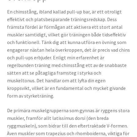
En chinsstång, ibland kallad pull-up bar, är ett otroligt
effektivt och platsbesparande träningsredskap. Dess
främsta fördel är förmågan att aktivera ett stort antal
muskler samtidigt, vilket gör träningen både tidseffektiv
och funktionell. Tänk dig att kunna utföra en övning som
engagerar nästan hela överkroppen, det är precis vad chins
och pull-ups erbjuder. Enligt min erfarenhet är
regelbunden träning med chinsstång ett av de snabbaste
sätten att se påtagliga framsteg i styrka och
muskeltonus. Det handlar om att lyfta din egen
kroppsvikt, vilket är en fundamental och mycket givande
form av styrketräning.
De primära muskelgrupperna som gynnas är ryggens stora
muskler, framför allt latissimus dorsi (den breda
ryggmuskeln), som bidrar till den eftertraktade V-formen.
Även muskler som trapezius och rhomboiderna, viktiga för