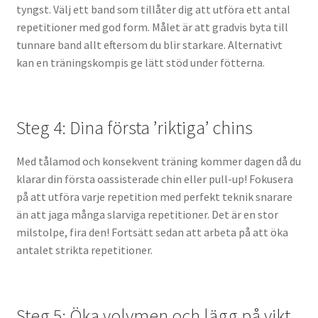
tyngst. Välj ett band som tillåter dig att utföra ett antal
repetitioner med god form. Målet är att gradvis byta till
tunnare band allt eftersom du blir starkare. Alternativt
kan en träningskompis ge lätt stöd under fötterna.
Steg 4: Dina första ’riktiga’ chins
Med tålamod och konsekvent träning kommer dagen då du
klarar din första oassisterade chin eller pull-up! Fokusera
på att utföra varje repetition med perfekt teknik snarare
än att jaga många slarviga repetitioner. Det är en stor
milstolpe, fira den! Fortsätt sedan att arbeta på att öka
antalet strikta repetitioner.
Steg 5: Öka volymen och lägg på vikt