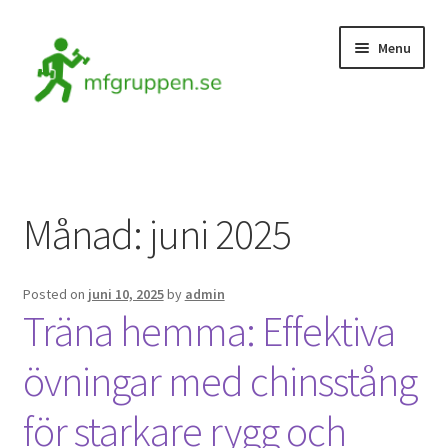
Skip
Skip
Menu
to
to
navigation
content
Hem
Kontakta oss
Månad:
juni 2025
Posted on
juni 10, 2025
by
admin
Träna hemma: Effektiva
övningar med chinsstång
för starkare rygg och